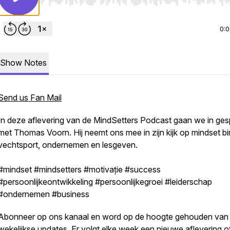
Use Left/Right to seek, Home/End to jump to start o
0:
Show Notes
Send us Fan Mail
In deze aflevering van de MindSetters Podcast gaan we in ges
met Thomas Voorn. Hij neemt ons mee in zijn kijk op mindset b
vechtsport, ondernemen en lesgeven.
#mindset #mindsetters #motivație #success
#persoonlijkeontwikkeling #persoonlijkegroei #leiderschap
#ondernemen #business
Abonneer op ons kanaal en word op de hoogte gehouden van
wekelijkse updates. Er volgt elke week een nieuwe aflevering o