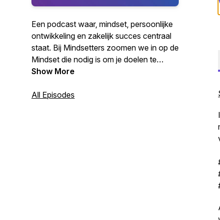
Een podcast waar, mindset, persoonlijke
ontwikkeling en zakelijk succes centraal
staat. Bij Mindsetters zoomen we in op de
Mindset die nodig is om je doelen te
bereiken. We interviewen buitengewone
Show More
mensen over hun buitengewone mindset
die nodig is geweest om te komen waar
All Episodes
ze zijn. Van topsporters, tot ondernemers
op het gebied van o.a. gezondheid,
zakelijk succes en geluk.
Set your mind, to achieve your goals.